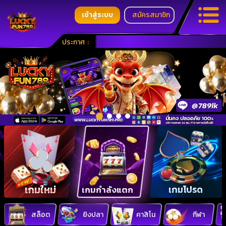
เข้าสู่ระบบ
สมัครสมาชิก
ประกาศ
:
📢 📲► ช
เกมใหม่
เกมโปรด
เกมกำลังแตก
สล็อต
ยิงปลา
คาสิโน
กีฬา