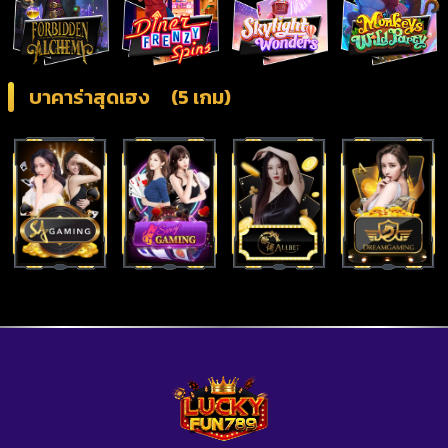
บาคาร่าสุดเฮง
(5 เกม)