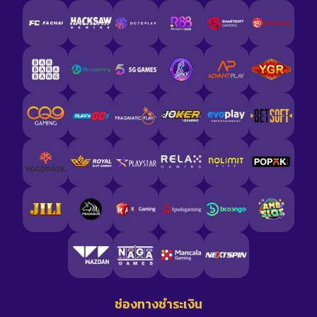
ช่องทางชำระเงิน