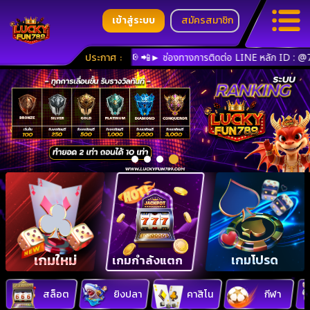
เข้าสู่ระบบ
สมัครสมาชิก
ประกาศ
📢 📲► ช่องทางการติดต่อ LINE หลัก ID : @789lk✨📲
:
เกมใหม่
เกมโปรด
เกมกำลังแตก
สล็อต
ยิงปลา
คาสิโน
กีฬา